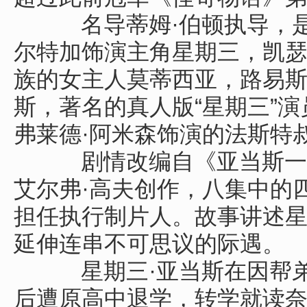
名导蒂姆·伯顿执导，是
尔特加饰演主角星期三，凯瑟
族的女主人莫蒂西亚，路易斯
斯，著名的真人版“星期三”演
弗莱德·阿米森饰演的法斯特
剧情改编自《亚当斯一家
艾尔弗·高夫创作，八集中的
担任执行制片人。故事讲述
延伸连串不可思议的际遇。
星期三·亚当斯在因帮弟
后遭原高中退学，转学就读